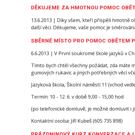
DĚKUJEME ZA HMOTNOU POMOC OBĚ
13.6.2013 | Díky všem, kteří přispěli hmotně o
další věci. Děkujeme, vaše pomoc je směrován
SBĚRNÉ MÍSTO PRO POMOC OBĚTEM 
6.6.2013 | V První soukromé škole jazyků v 
Tímto bych chtěl všechny požádat, zda máte možn
gumových rukavic a jiných potřebných věcí vč
Jazyková škola, Školní náměstí 11 (vchod v
Termín: 10 - 12. 6. v době 9,00 - 15,00 hod
(po telefonické domluvě, je možné domluvit i ji
Kontaktní osoba: Jiří Kubeš (605 735 898)
PRÁZDNINOVÝ KURZ KONVERZACE AJ 