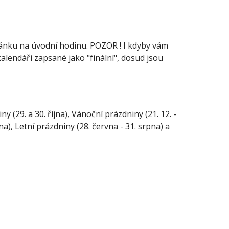
ánku na úvodní hodinu. POZOR ! I kdyby vám
kalendáři zapsané jako "finální", dosud jsou
(29. a 30. října), Vánoční prázdniny (21. 12. -
bna), Letní prázdniny (28. června - 31. srpna) a