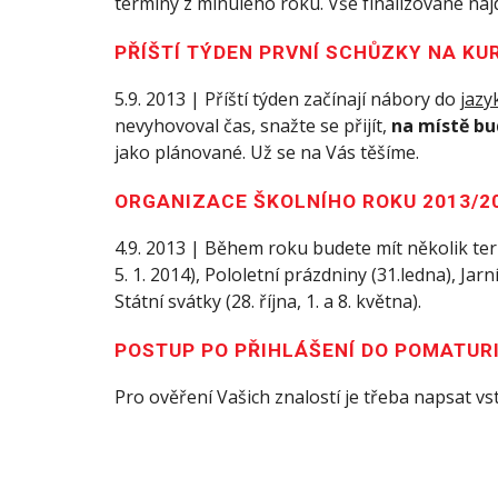
termíny z minulého roku. Vše finalizované naj
PŘÍŠTÍ TÝDEN PRVNÍ SCHŮZKY NA KU
5.9. 2013 | Příští týden začínají nábory do
jazy
nevyhovoval čas, snažte se přijít,
na místě bu
jako plánované. Už se na Vás těšíme.
ORGANIZACE ŠKOLNÍHO ROKU 2013/2
4.9. 2013 | Během roku budete mít několik term
5. 1. 2014), Pololetní prázdniny (31.ledna), Jarn
Státní svátky (28. října, 1. a 8. května).
POSTUP PO PŘIHLÁŠENÍ DO POMATUR
Pro ověření Vašich znalostí je třeba napsat vst