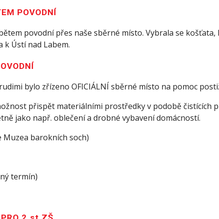
TEM POVODNÍ
bětem povodní přes naše sběrné místo. Vybrala se košťata, ha
a k Ústí nad Labem.
POVODNÍ
Chrudimi bylo zřízeno OFICIÁLNÍ sběrné místo na pomoc pos
ost přispět materiálními prostředky v podobě čistících pros
etně jako např. oblečení a drobné vybavení domácností.
edle Muzea barokních soch)
ný termín)
PRO 2.st ZŠ