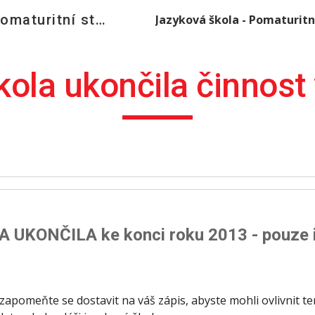
Jazyková škola - pomaturitní studium angličtiny
ip to main content
Skip to navigat
ola ukončila činnost
ONČILA ke konci roku 2013 - pouze indi
ezapomeňte se dostavit na váš zápis, abyste mohli ovlivnit t