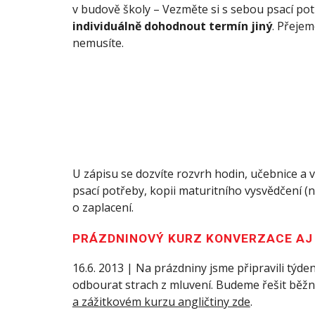
v budově školy – Vezměte si s sebou psací po
individuálně dohodnout termín jiný
. Přejem
nemusíte.
U zápisu se dozvíte rozvrh hodin, učebnice a
psací potřeby, kopii maturitního vysvědčení 
o zaplacení.
PRÁZDNINOVÝ KURZ KONVERZACE AJ 
16.6. 2013 | Na prázdniny jsme připravili týd
odbourat strach z mluvení. Budeme řešit běžné 
a zážitkovém kurzu angličtiny zde
.