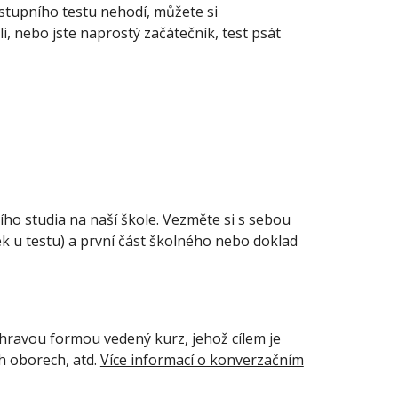
stupního testu nehodí, můžete si
li, nebo jste naprostý začátečník, test psát
ho studia na naší škole. Vezměte si s sebou
k u testu) a první část školného nebo doklad
 hravou formou vedený kurz, jehož cílem je
ch oborech, atd.
Více informací o konverzačním