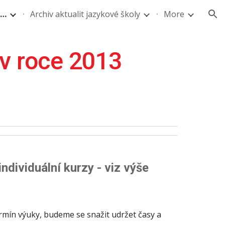
Jazyková škola - Pomaturitní studium angličtiny a němčiny
Archiv aktualit jazykové školy
More
ion
 v roce 2013
viduální kurzy - viz výše
ermín výuky, budeme se snažit udržet časy a