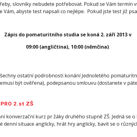
třeby, slovníky nebudete potřebovat. Pokud se Vám termín v
e Vám, abyste test napsali co nejlépe. Pokud jste test již psa
Zápis do pomaturitního studia se koná 2. září 2013 v
09:00 (angličtina), 10:00 (němčina)
.
 všechny ostatní podrobnosti konání Jednoletého pomaturitní
(nemusí být ověřena), podepsanou smlouvu (dostanete v páte
PRO 2.st ZŠ
enní konverzační kurz pr žáky druhého stupně ZŠ. Jedná se o
denní situace anglicky, hrát hry anglicky, bavit se o různý