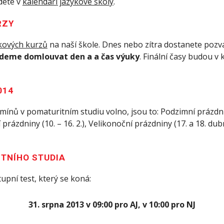
dete v
kalendáři jazykové školy
.
RZY
kových kurzů
na naší škole. Dnes nebo zítra dostanete pozv
deme domlouvat den a a čas výuky
. Finální časy budou v 
014
ínů v pomaturitním studiu volno, jsou to: Podzimní prázdniny 
í prázdniny (10. – 16. 2.), Velikonoční prázdniny (17. a 18. du
ITNÍHO STUDIA
upní test, který se koná:
31. srpna 2013 v 09:00 pro AJ, v 10:00 pro NJ