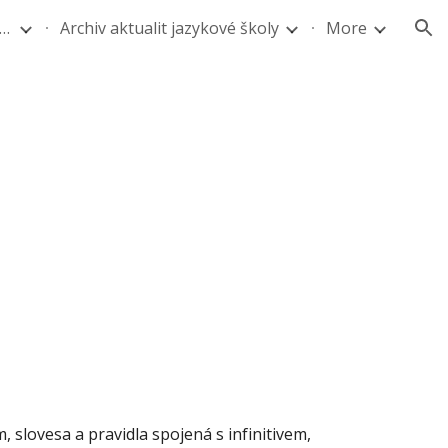
ová škola - Pomaturitní studium angličtiny a němčiny
Archiv aktualit jazykové školy
More
ion
m, slovesa a pravidla spojená s infinitivem, 