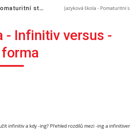
Jazyková škola - pomaturitní studium angličtiny
Jazyk
ip to main content
Skip to navigat
- Infinitiv versus -
 forma
užít infinitiv a kdy -ing? Přehled rozdílů mezi -ing a infinitive