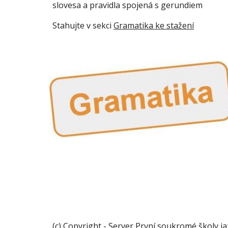
slovesa a pravidla spojená s gerundiem
Stahujte v sekci 
Gramatika ke stažení
(c) Copyright - Server První soukromé školy j