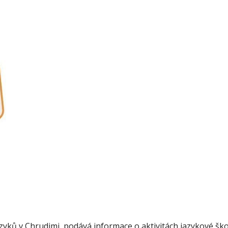
azyků v Chrudimi, podává informace o aktivitách jazykové ško