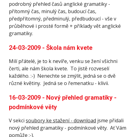
podrobný přehled časů anglické gramatiky - 
přítomný čas, minulý čas, budoucí čas, 
předpřítomný, předminulý, předbudoucí - vše v 
průběhové i prosté formě + příklady vět anglické 
gramatiky.
24-03-2009 - Škola nám kvete
Milí přátelé, je to k nevíře, venku se žení všichni 
čerti, ale nám škola kvete.  To jistě rozveselí 
každého. :-)  Nenechte se zmýlit, jedná se o dvě 
různé květiny.  Jedná se o řemenatku - klívii.
16-03-2009 - Nový přehled gramatiky - 
podmínkové věty
V sekci 
soubory ke stažení - download
 jsme přidali 
nový přehled gramatiky - podmínkové věty.  Ať Vám 
pomůže :-).