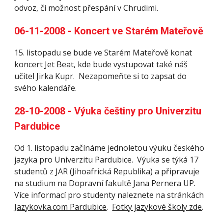
odvoz, či možnost přespání v Chrudimi.
06-11-2008 - Koncert ve Starém Mateřově
15. listopadu se bude ve Starém Mateřově konat 
koncert Jet Beat, kde bude vystupovat také náš 
učitel Jirka Kupr.  Nezapomeňte si to zapsat do 
svého kalendáře.
28-10-2008 - Výuka češtiny pro Univerzitu 
Pardubice
Od 1. listopadu začínáme jednoletou výuku českého 
jazyka pro Univerzitu Pardubice.  Výuka se týká 17 
studentů z JAR (Jihoafrická Republika) a připravuje 
na studium na Dopravní fakultě Jana Pernera UP.  
Více informací pro studenty naleznete na stránkách 
Jazykovka.com Pardubice
.  
Fotky jazykové školy zde
.