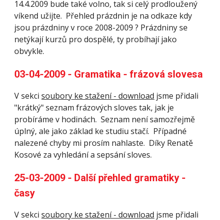
14.4.2009 bude také volno, tak si celý prodloužený 
víkend užijte.  Přehled prázdnin je na odkaze kdy 
jsou prázdniny v roce 2008-2009 ? Prázdniny se 
netýkají kurzů pro dospělé, ty probíhají jako 
obvykle.
03-04-2009 - Gramatika - frázová slovesa 
V sekci 
soubory ke stažení - download
 jsme přidali 
"krátký" seznam frázových sloves tak, jak je 
probíráme v hodinách.  Seznam není samozřejmě 
úplný, ale jako základ ke studiu stačí.  Případné 
nalezené chyby mi prosím nahlaste.  Díky Renatě 
Kosové za vyhledání a sepsání sloves. 
25-03-2009 - Další přehled gramatiky - 
časy 
V sekci 
soubory ke stažení - download
 jsme přidali 