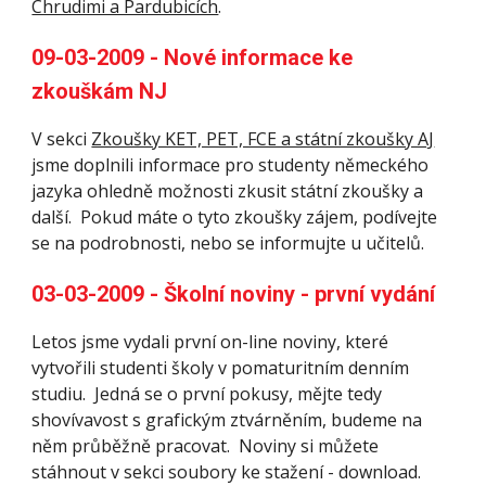
Chrudimi a Pardubicích
.
09-03-2009 - Nové informace ke 
zkouškám NJ
V sekci 
Zkoušky KET, PET, FCE a státní zkoušky AJ
jsme doplnili informace pro studenty německého 
jazyka ohledně možnosti zkusit státní zkoušky a 
další.  Pokud máte o tyto zkoušky zájem, podívejte 
se na podrobnosti, nebo se informujte u učitelů.
03-03-2009 - Školní noviny - první vydání 
Letos jsme vydali první on-line noviny, které 
vytvořili studenti školy v pomaturitním denním 
studiu.  Jedná se o první pokusy, mějte tedy 
shovívavost s grafickým ztvárněním, budeme na 
něm průběžně pracovat.  Noviny si můžete 
stáhnout v sekci soubory ke stažení - download.