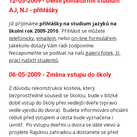
12-05-2009 - Denní pomaturitní studium 
AJ, NJ - přihlášky
Již přijímáme 
přihlášky na studium jazyků na 
školní rok 2009-2010
.  Přihlásit se můžete 
telefonicky
, 
emailem
, nebo 
on-line formulářem
.  
Jakékoliv dotazy Vám rádi zodpovíme. 
Nezapomeňte se podívat na naši
 galerii fotek, či 
prací našich studentů
. 
06-05-2009 - Změna vstupu do školy
Z důvodu rekonstrukce kostela, který 
bezprostředně sousedí se školou, bude v blízké 
době vstup do školy přes vedlejší dveře (vpravo 
vedle vjezdu do dvora).  Budete informováni oficiální 
cedulí před vstupem a cesta bude vyznačena i 
uvnitř.  Po vstupu dveřmi u dvora se dáte vlevo a 
projdete Rajskou zahradou a dostanete se před 