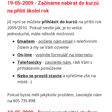
19-05-2009 - Začínáme nabírat do kurzů 
na příští školní rok
Již nyní se můžete 
přihlásit do kurzů
 na příští rok 
2009/2010.  Pokud nevíte jak, je to velice 
jednoduché, máte několik možností:
Emailem
 - 
pošlete nám email
 s telefonním 
číslem a my se Vám ozveme
On-line
 - 
vyplníte formulář na internetu
Telefonicky
 - 
zavolejte nám
, rádi Vám s 
přihlášením pomůžeme
Nebo se prostě stavte
 a vyřešíme vše na 
místě :-) 
Pokud byste měli jakýkoliv problém, zavolejte nám 
na 605 735 898.  