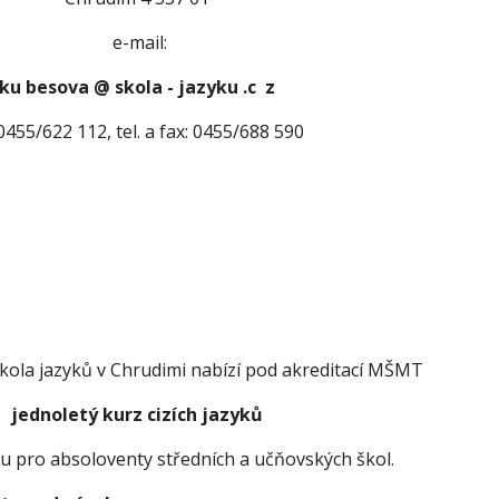
e-mail:
ku besova @ skola - jazyku .c  z 
:0455/622 112, tel. a fax: 0455/688 590 
ola jazyků v Chrudimi nabízí pod akreditací MŠMT 
jednoletý kurz cizích jazyků
u pro absoloventy středních a učňovských škol.