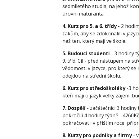
sedmiletého studia, na jehož konc
úrovni maturanta. 
4. Kurz pro 5. a 6. třídy 
- 2 hodin
žákům, aby se zdokonalili v jazyce, 
než ten, který mají ve škole. 
5. Budoucí studenti
 - 3 hodiny 
9. tříd. Cíl - před nástupem na s
vědomosti v jazyce, pro který se 
odejdou na střední školu. 
6. Kurz pro středoškoláky
 -3 h
kteří mají o jazyk velký zájem, b
7. Dospělí
 - začátečníci 3 hodiny
pokročilí 4 hodiny týdně - 4260Kč
pokračovat i v příštím roce, přípr
8. Kurzy pro podniky a firmy
 -