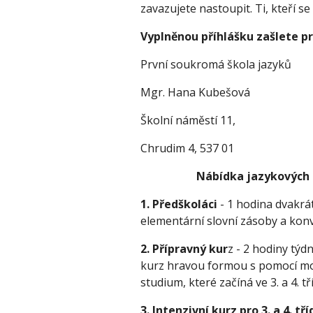
zavazujete nastoupit. Ti, kteří se 
Vyplněnou příhlášku zašlete pr
První soukromá škola jazyků 
Mgr. Hana Kubešová 
Školní náměstí 11, 
Chrudim 4, 537 01 
Nábídka jazykových k
1. Předškoláci
 - 1 hodina dvakrá
elementární slovní zásoby a kon
2. Přípravný kur
z - 2 hodiny týd
kurz hravou formou s pomocí mode
studium, které začíná ve 3. a 4. tří
3. Intenzivní kurz pro 3. a 4. tří