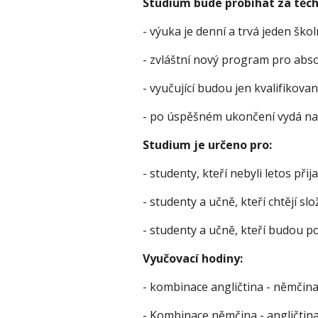
Studium bude probíhat za těc
- výuka je denní a trvá jeden škol
- zvláštní nový program pro abs
- vyučující budou jen kvalifikovan
- po úspěšném ukončení vydá naš
Studium je určeno pro:
- studenty, kteří nebyli letos přij
- studenty a učně, kteří chtějí sl
- studenty a učně, kteří budou p
Vyučovací hodiny: 
- kombinace angličtina - němčina
- Kombinace němčina - angličtina