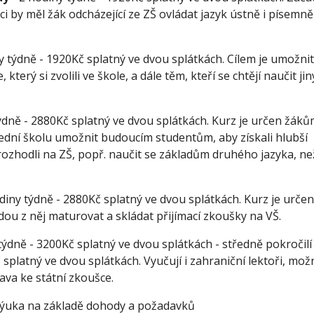
i by měl žák odcházející ze ZŠ ovládat jazyk ústně i písemně
y týdně - 1920Kč splatný ve dvou splátkách. Cílem je umožnit
který si zvolili ve škole, a dále těm, kteří se chtějí naučit jiný
týdně - 2880Kč splatný ve dvou splátkách. Kurz je určen žákům 
třední školu umožnit budoucím studentům, aby získali hlubší 
rozhodli na ZŠ, popř. naučit se základům druhého jazyka, než
odiny týdně - 2880Kč splatný ve dvou splátkách. Kurz je určen
udou z něj maturovat a skládat přijímací zkoušky na VŠ. 
 týdně - 3200Kč splatný ve dvou splátkách - středně pokročilí 
 splatný ve dvou splátkách. Vyučují i zahraniční lektoři, mož
ava ke státní zkoušce. 
 výuka na základě dohody a požadavků 