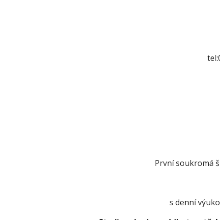
tel
První soukromá šk
s denní výuko