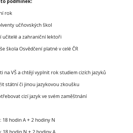
hto podmínek:
ní rok
olventy učňovských škol 
í učitelé a zahraniční lektoři 
e škola Osvědčení platné v celé ČR 
ati na VŠ a chtějí vyplnit rok studiem cizích jazyků 
ožit státní či jinou jazykovou zkoušku 
otřebovat cizí jazyk ve svém zaměštnání 
: 18 hodin A + 2 hodiny N
: 18 hodin N + 2 hodiny A 