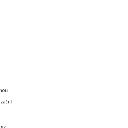
rmou 
zační 
ek 