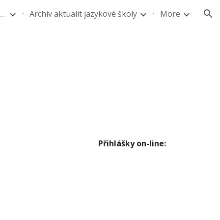
ová škola - Pomaturitní studium angličtiny a němčiny
Archiv aktualit jazykové školy
More
ion
Přihlášky on-line: