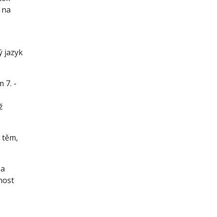
 na 
 
 jazyk 
7. - 
 
 těm, 
a 
nost 