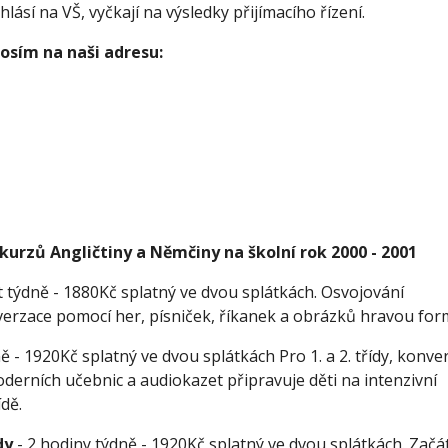
hlásí na VŠ, vyčkají na výsledky přijímacího řízení. 
osím na naši adresu:
urzů Angličtiny a Němčiny na školní rok 2000 - 2001
t týdně - 1880Kč splatný ve dvou splátkách. Osvojování 
verzace pomocí her, písniček, říkanek a obrázků hravou fo
ně - 1920Kč splatný ve dvou splátkách Pro 1. a 2. třídy, konver
rních učebnic a audiokazet připravuje děti na intenzivní 
dě. 
dy
 - 2 hodiny týdně - 1920Kč splatný ve dvou splátkách. Začát